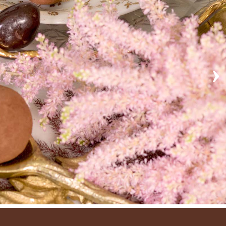
OLATA
›