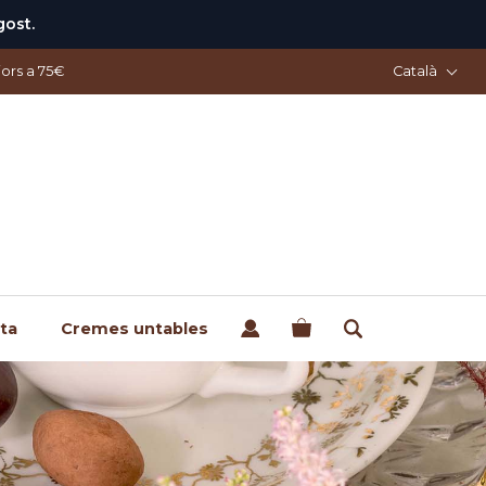
gost.
Català
ors a 75€
ta
Cremes untables