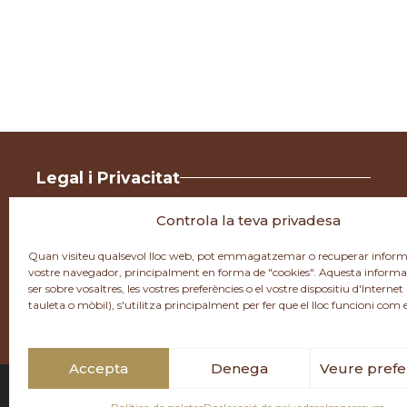
Legal i Privacitat
Avís legal
Controla la teva privadesa
Política de cookies
Política de privacitat
Quan visiteu qualsevol lloc web, pot emmagatzemar o recuperar inform
vostre navegador, principalment en forma de "cookies". Aquesta informa
Condicions de compra
ser sobre vosaltres, les vostres preferències o el vostre dispositiu d'Internet
tauleta o mòbil), s'utilitza principalment per fer que el lloc funcioni com
Accepta
Denega
Veure prefe