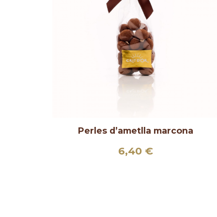
Perles d’ametlla marcona
Interval
6,40
€
de
–
preus:
6,40 €
a
49,50 €