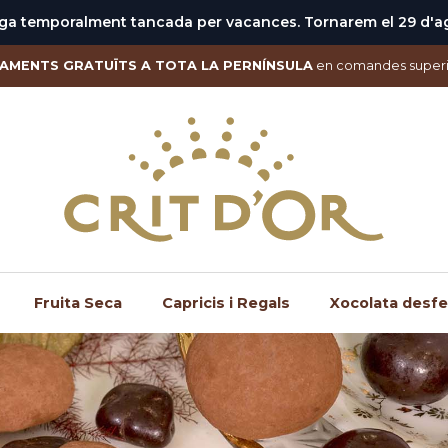
ga temporalment tancada per vacances. Tornarem el 29 d'a
IAMENTS GRATUÏTS A TOTA LA PERNÍNSULA
en comandes superi
Fruita Seca
Capricis i Regals
Xocolata desfe