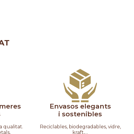
AT
imeres
Envasos elegants
s
i sostenibles
 qualitat.
Reciclables, biodegradables, vidre,
tals,
kraft,…