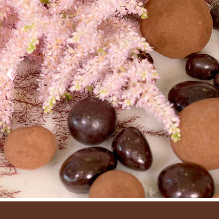
RAJO
‹