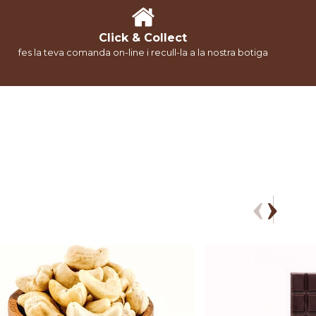
Click & Collect
fes la teva comanda on-line i recull-la a la nostra botiga
‹
›