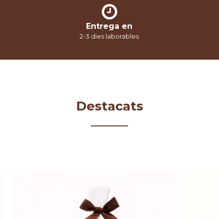
Entrega en
2-3 dies laborables
Destacats