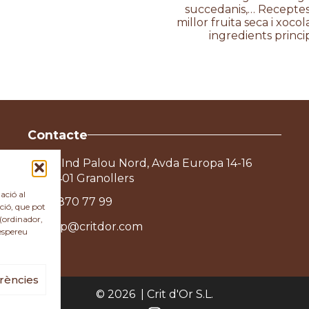
succedanis,… Receptes
millor fruita seca i xoco
ingredients princi
Contacte
Pol Ind Palou Nord, Avda Europa 14-16
08401 Granollers
ació al
93 870 77 99
ció, que pot
 (ordinador,
shop@critdor.com
 espereu
rències
© 2026 | Crit d'Or S.L.