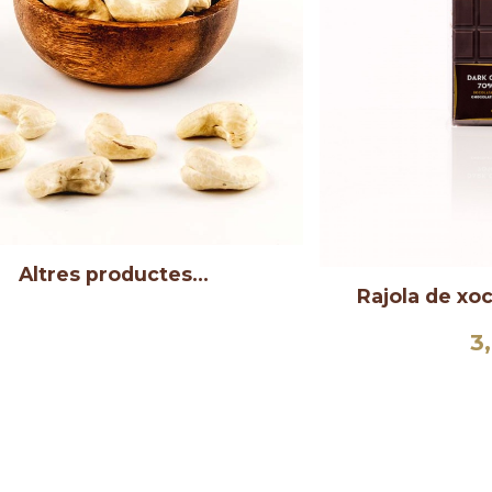
Altres productes…
Rajola de xo
3