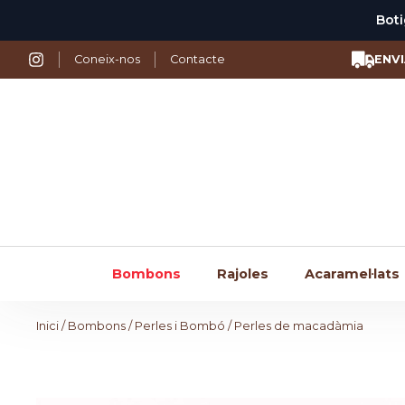
Boti
Vés
Coneix-nos
Contacte
ENV
al
contingut
Bombons
Rajoles
Acaramel·lats
Inici
/
Bombons
/
Perles i Bombó
/ Perles de macadàmia