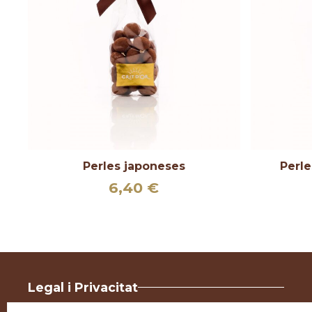
Perles japoneses
Perle
Interval
6,40
€
de
preus:
6,40 €
a
49,50 €
Legal i Privacitat