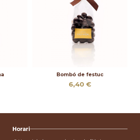
na
Bombó de festuc
6,40
€
Horari