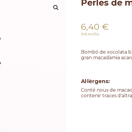
Perles de 
6,40
€
IVA inclòs
Bombó de xocolata bl
gran macadàmia acaram
Al·lèrgens:
Conté nous de macadàmi
contenir traces d'altra