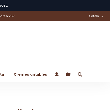
gost.
Català
ors a 75€
ta
Cremes untables