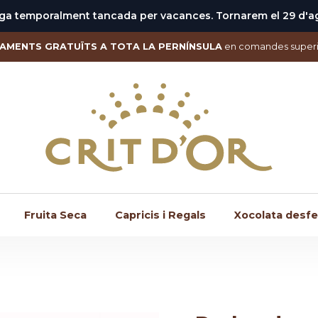
ga temporalment tancada per vacances. Tornarem el 29 d'a
IAMENTS GRATUÏTS A TOTA LA PERNÍNSULA
en comandes superi
Fruita Seca
Capricis i Regals
Xocolata desfe