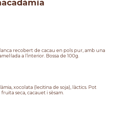
macadàmia
anca recobert de cacau en pols pur, amb una
el·lada a l’interior. Bossa de 100g.
a, xocolata (lecitina de soja), làctics. Pot
 fruita seca, cacauet i sèsam.